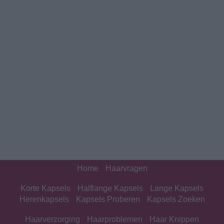
Home
Haarvragen
Korte Kapsels
Halflange Kapsels
Lange Kapsels
Herenkapsels
Kapsels Proberen
Kapsels Zoeken
Haarverzorging
Haarproblemen
Haar Knippen