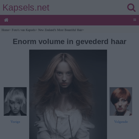
Kapsels.net
≡
Home
>
Foto's van Kapsels
>
New Zealand’s Most Beautiful Hair
>
Enorm volume in gevederd haar
Vorige
Volgende