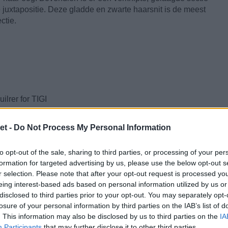
 juxtapositie. Deze gladde en zwarte haarsnit is de meest
ctie.
lrer for TIGI
et -
Do Not Process My Personal Information
to opt-out of the sale, sharing to third parties, or processing of your per
formation for targeted advertising by us, please use the below opt-out s
r selection. Please note that after your opt-out request is processed y
eing interest-based ads based on personal information utilized by us or
disclosed to third parties prior to your opt-out. You may separately opt-
losure of your personal information by third parties on the IAB’s list of
. This information may also be disclosed by us to third parties on the
IA
Participants
that may further disclose it to other third parties.