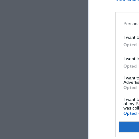
Persona
I want t
Opted 
I want t
Opted 
I want 
Advertis
Opted 
I want t
of my P
was col
Opted 