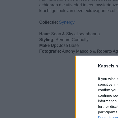
achteraan die uitvedert in een mysterieuze
krachtige look van deze extravagante colle
Collectie:
Synergy
Haar:
Sean & Sky at seanhanna
Styling:
Bernard Connolly
Make Up:
Jose Base
Fotografie:
Antony Mascolo & Roberto Agui
Kapsels.n
If you wish 
sensitive in
confirm you
continue se
information 
further disc
participants
Downstream 