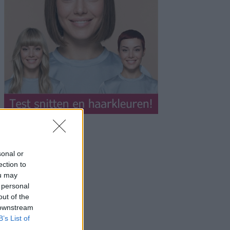
sonal or
ection to
ou may
 personal
out of the
 downstream
B’s List of