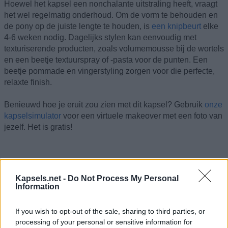
Hoewel het kapsel een nonchalante uitstraling heeft, vraagt
het wel regelmatig onderhoud. Om de vorm te behouden en
de pony op de juiste lengte te houden, is
een knipbeurt
elke
4-6 weken nodig. Dagelijks stylen kan eenvoudig met
texturiserende producten, zoals volumemousse bij de wortels
en een beetje textuurspray of -pasta voor de punten. Een
beetje pommade en vingerstyling zorgen voor die perfecte,
relaxte finish.
Benieuwd hoe je eruit zou zien met dit kapsel? Gebruik
onze
kapselsimulator
voor een virtuele makeover met een foto van
jezelf. Het is gratis!
Kapsels.net -
Do Not Process My Personal
Information
If you wish to opt-out of the sale, sharing to third parties, or
processing of your personal or sensitive information for