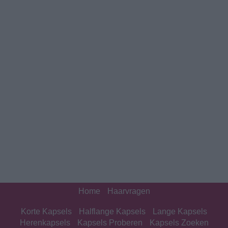
Home
Haarvragen
Korte Kapsels
Halflange Kapsels
Lange Kapsels
Herenkapsels
Kapsels Proberen
Kapsels Zoeken