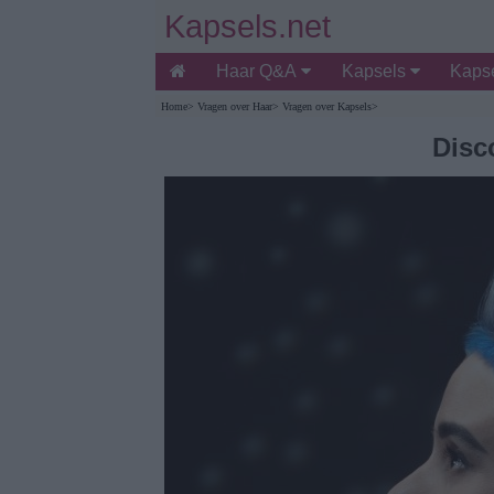
Kapsels.net
Haar Q&A
Kapsels
Kapse
Home
>
Vragen over Haar
>
Vragen over Kapsels
>
Disc