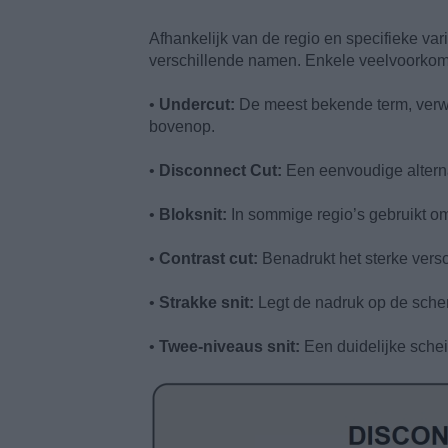
Afhankelijk van de regio en specifieke va
verschillende namen. Enkele veelvoorkom
•
Undercut:
De meest bekende term, verwi
bovenop.
•
Disconnect Cut:
Een eenvoudige altern
•
Bloksnit:
In sommige regio’s gebruikt om
•
Contrast cut:
Benadrukt het sterke versc
•
Strakke snit:
Legt de nadruk op de scher
•
Twee-niveaus snit:
Een duidelijke schei