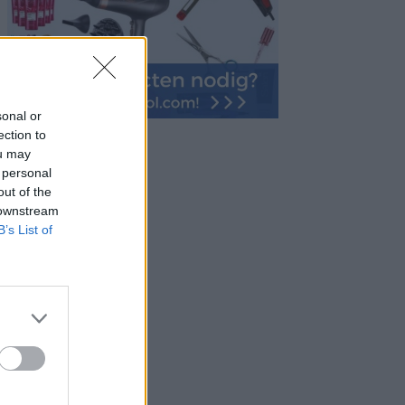
sonal or
ection to
ou may
 personal
out of the
 downstream
B’s List of