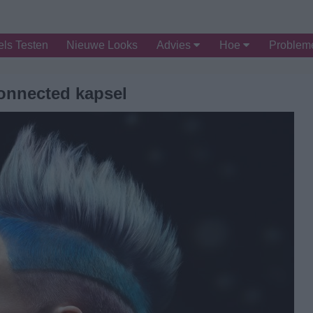
ls Testen
Nieuwe Looks
Advies
Hoe
Proble
onnected kapsel