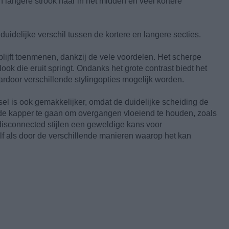
langere strook haar in het midden en veel kortere
uidelijke verschil tussen de kortere en langere secties.
blijft toenmenen, dankzij de vele voordelen. Het scherpe
ook die eruit springt. Ondanks het grote contrast biedt het
rdoor verschillende stylingopties mogelijk worden.
l is ook gemakkelijker, omdat de duidelijke scheiding de
de kapper te gaan om overgangen vloeiend te houden, zoals
 disconnected stijlen een geweldige kans voor
elf als door de verschillende manieren waarop het kan