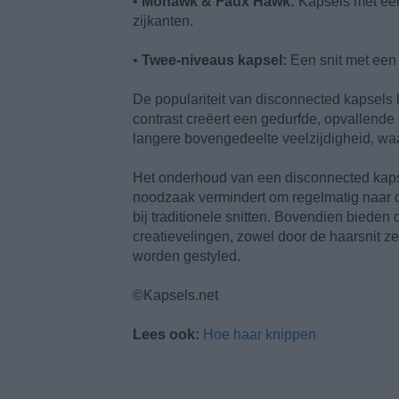
•
Mohawk & Faux Hawk:
Kapsels met een 
zijkanten.
•
Twee-niveaus kapsel:
Een snit met een d
De populariteit van disconnected kapsels 
contrast creëert een gedurfde, opvallende l
langere bovengedeelte veelzijdigheid, waa
Het onderhoud van een disconnected kapse
noodzaak vermindert om regelmatig naar 
bij traditionele snitten. Bovendien bieden
creatievelingen, zowel door de haarsnit z
worden gestyled.
©Kapsels.net
Lees ook:
Hoe haar knippen