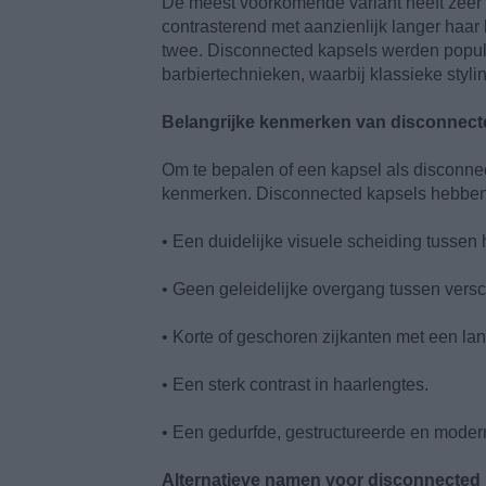
De meest voorkomende variant heeft zeer k
contrasterend met aanzienlijk langer haar
twee. Disconnected kapsels werden popula
barbiertechnieken, waarbij klassieke sty
Belangrijke kenmerken van disconnect
Om te bepalen of een kapsel als disconne
kenmerken. Disconnected kapsels hebben
• Een duidelijke visuele scheiding tussen 
• Geen geleidelijke overgang tussen versc
• Korte of geschoren zijkanten met een la
• Een sterk contrast in haarlengtes.
• Een gedurfde, gestructureerde en modern
Alternatieve namen voor disconnected