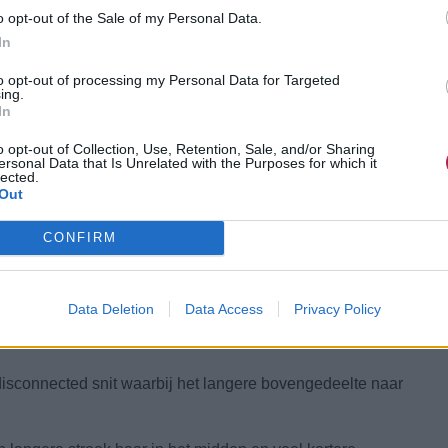
o opt-out of the Sale of my Personal Data.
In
s
to opt-out of processing my Personal Data for Targeted
ing.
 bepalen vaak de naam van het kapsel. Hoewel sommige
In
en ze allemaal een duidelijke scheiding tussen korte en
o opt-out of Collection, Use, Retention, Sale, and/or Sharing
ersonal Data that Is Unrelated with the Purposes for which it
lected.
n en achterkant met langer haar bovenop, dat over de
Out
CONFIRM
 kapsel met korte zijkanten en een veel langer
Data Deletion
Data Access
Privacy Policy
allend contrast in lengte tussen de omtrek en de binnenste
isconnected snit waarbij het langere bovengedeelte naar