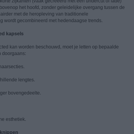
orte zijkanten (vaak gecreëerd met een undercut of fade)
 bovenop het hoofd, zonder geleidelijke overgang tussen de
irder met de heropleving van traditionele
ling wordt gecombineerd met hedendaagse trends.
ed kapsels
cted kan worden beschouwd, moet je letten op bepaalde
 doorgaans:
haarsecties.
hillende lengtes.
nger bovengedeelte.
e esthetiek.
 knippen