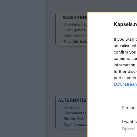
Kapsels.n
If you wish 
sensitive in
confirm you
continue se
information 
further disc
participants
Downstream 
Persona
I want t
Opted 