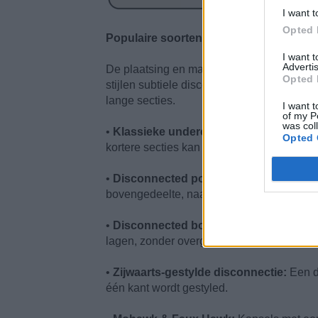
I want t
Opted 
Populaire soorten disconnected kapsel
I want 
Advertis
De plaatsing en mate van lengtecontrast
Opted 
stijlen subtiele disconnectie hebben, hebb
lange secties.
I want t
of my P
was col
•
Klassieke undercut:
Zeer korte zijkante
Opted 
kortere secties kan vallen.
•
Disconnected pompadour:
Een gedurfd
bovengedeelte, naar achteren gestyled.
•
Disconnected bob:
Een bob met een opv
lagen, zonder overgang.
•
Zijwaarts-gestylde disconnectie:
Een d
één kant wordt gestyled.