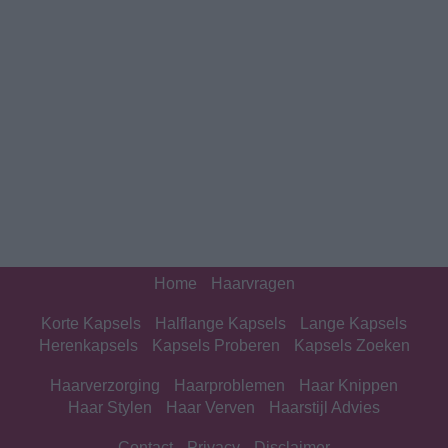
Home
Haarvragen
Korte Kapsels
Halflange Kapsels
Lange Kapsels
Herenkapsels
Kapsels Proberen
Kapsels Zoeken
Haarverzorging
Haarproblemen
Haar Knippen
Haar Stylen
Haar Verven
Haarstijl Advies
Contact
Privacy
Disclaimer