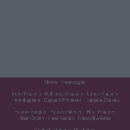
Home
Haarvragen
Korte Kapsels
Halflange Kapsels
Lange Kapsels
Herenkapsels
Kapsels Proberen
Kapsels Zoeken
Haarverzorging
Haarproblemen
Haar Knippen
Haar Stylen
Haar Verven
Haarstijl Advies
Contact
Privacy
Disclaimer