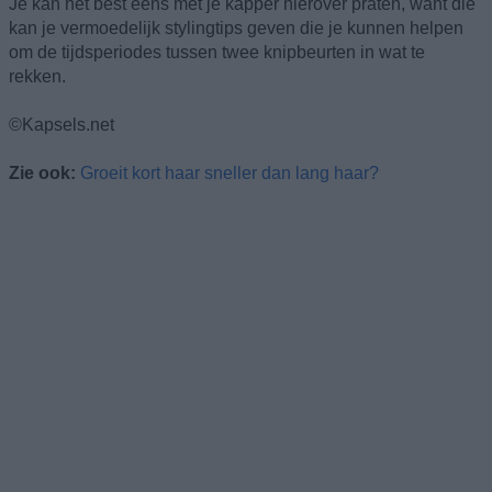
Je kan het bést eens met je kapper hierover praten, want die
kan je vermoedelijk stylingtips geven die je kunnen helpen
om de tijdsperiodes tussen twee knipbeurten in wat te
rekken.
©Kapsels.net
Zie ook:
Groeit kort haar sneller dan lang haar?