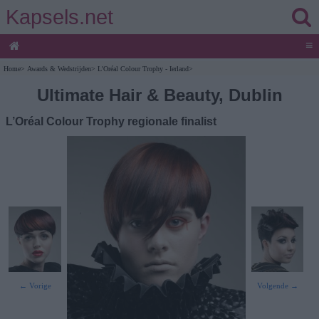
Kapsels.net
≡
Home
>
Awards & Wedstrijden
>
L'Oréal Colour Trophy - Ierland
>
Ultimate Hair & Beauty, Dublin
L’Oréal Colour Trophy regionale finalist
← Vorige
Volgende →